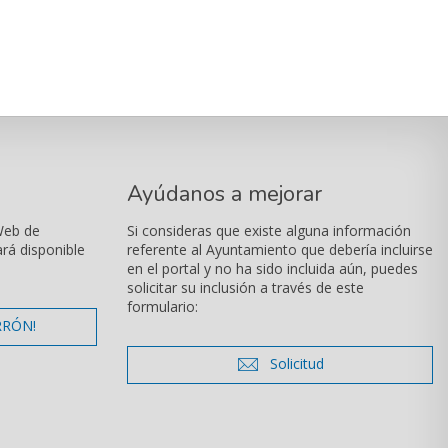
Ayúdanos a mejorar
Web de
Si consideras que existe alguna información
ará disponible
referente al Ayuntamiento que debería incluirse
en el portal y no ha sido incluida aún, puedes
solicitar su inclusión a través de este
formulario:
mentarios
RRÓN!
icono de sobre
Solicitud