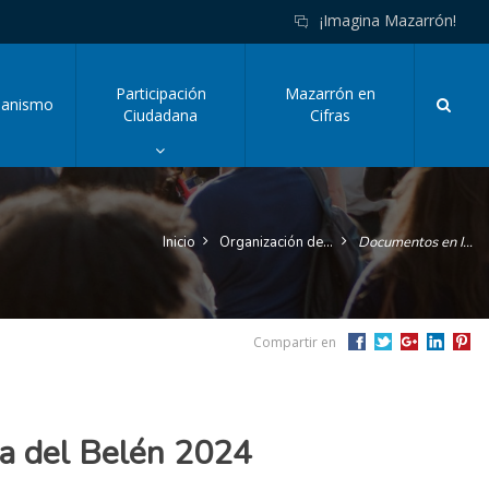
¡Imagina Mazarrón!
Participación
Mazarrón en
Busc
banismo
Click
Ciudadana
Cifras
o
pulsa
enter
para
tar
mostrar/ocultar
Inicio
Organización del Ayuntamiento y Administrativa
Documentos en Información Pública
el
desplegable
de
esta
sección
Compartir en
y
acceder
a
sus
sub-
ta del Belén 2024
secciones