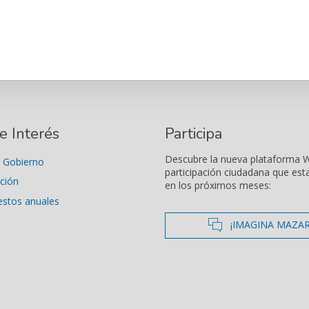
e Interés
Participa
Descubre la nueva plataforma 
 Gobierno
participación ciudadana que est
ción
en los próximos meses:
estos anuales
icono de co
¡IMAGINA MAZA