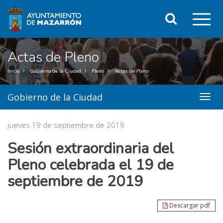
Ir
Clic
al
Buscar
contenido
o
principal
de
pul
la
Actas de Pleno
página
ent
Inicio
Gobierno de la Ciudad
Pleno
Actas de Pleno
par
Gobierno de la Ciudad
menu
mos
title:
Menú
el
jueves 19 de septiembre de 2019
secun
|
me
Sesión extraordinaria del
navig
Gobi
pri
Pleno celebrada el 19 de
de
la
septiembre de 2019
Ciuda
Descargar pdf