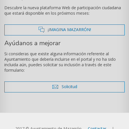
Descubre la nueva plataforma Web de participación ciudadana
que estará disponible en los próximos meses:
icono
¡IMAGINA MAZARRÓN!
de
Ayúdanos a mejorar
comentarios
Si consideras que existe alguna información referente al
Ayuntamiento que debería incluirse en el portal y no ha sido
incluida aún, puedes solicitar su inclusión a través de este
formulario:
icono
Solicitud
de
sobre
2017 © Ayuntamiento de Mazarrón.
Contactar
|