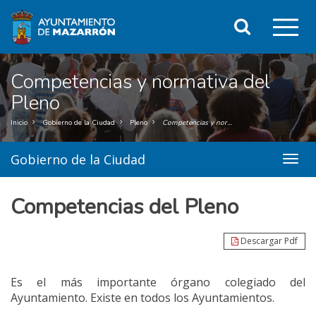
Ir
Clic
al
Buscar
contenido
o
principal
de
pul
la
Competencias y normativa del
página
ent
Pleno
par
Inicio
Gobierno de la Ciudad
Pleno
Competencias y normativa del Pleno
mos
Gobierno de la Ciudad
menu
el
title:
Menú
me
Competencias del Pleno
secun
|
pri
navig
Gobi
Descargar Pdf
de
la
Ciuda
Es el más importante órgano colegiado del
Ayuntamiento. Existe en todos los Ayuntamientos.