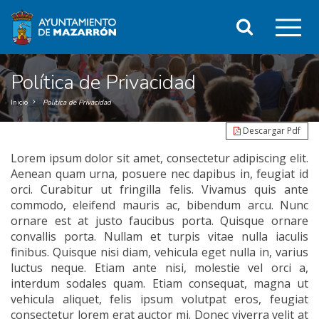
Ir
Clic
al
Buscar
contenido
o
principal
de
pul
la
Política de Privacidad
página
ent
Inicio
Política de Privacidad
par
Descargar Pdf
mos
Lorem ipsum dolor sit amet, consectetur adipiscing elit.
el
Aenean quam urna, posuere nec dapibus in, feugiat id
orci. Curabitur ut fringilla felis. Vivamus quis ante
me
commodo, eleifend mauris ac, bibendum arcu. Nunc
ornare est at justo faucibus porta. Quisque ornare
pri
convallis porta. Nullam et turpis vitae nulla iaculis
finibus. Quisque nisi diam, vehicula eget nulla in, varius
luctus neque. Etiam ante nisi, molestie vel orci a,
interdum sodales quam. Etiam consequat, magna ut
vehicula aliquet, felis ipsum volutpat eros, feugiat
consectetur lorem erat auctor mi. Donec viverra velit at