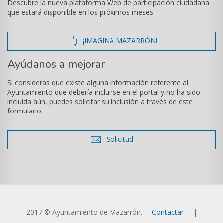
Descubre la nueva plataforma Web de participación ciudadana
que estará disponible en los próximos meses:
icono
¡IMAGINA MAZARRÓN!
de
Ayúdanos a mejorar
comentarios
Si consideras que existe alguna información referente al
Ayuntamiento que debería incluirse en el portal y no ha sido
incluida aún, puedes solicitar su inclusión a través de este
formulario:
icono
Solicitud
de
sobre
2017 © Ayuntamiento de Mazarrón.
Contactar
|