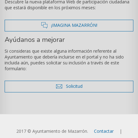
Descubre la nueva plataforma Web de participación ciudadana
que estará disponible en los próximos meses:
icono
¡IMAGINA MAZARRÓN!
de
Ayúdanos a mejorar
comentarios
Si consideras que existe alguna información referente al
Ayuntamiento que debería incluirse en el portal y no ha sido
incluida aún, puedes solicitar su inclusión a través de este
formulario:
icono
Solicitud
de
sobre
2017 © Ayuntamiento de Mazarrón.
Contactar
|