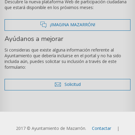
Descubre la nueva plataforma Web de participación ciudadana
que estará disponible en los próximos meses:
icono
¡IMAGINA MAZARRÓN!
de
Ayúdanos a mejorar
comentarios
Si consideras que existe alguna información referente al
Ayuntamiento que debería incluirse en el portal y no ha sido
incluida aún, puedes solicitar su inclusión a través de este
formulario:
icono
Solicitud
de
sobre
2017 © Ayuntamiento de Mazarrón.
Contactar
|