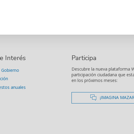
e Interés
Participa
Descubre la nueva plataforma 
 Gobierno
participación ciudadana que est
ción
en los próximos meses:
estos anuales
icono de co
¡IMAGINA MAZA