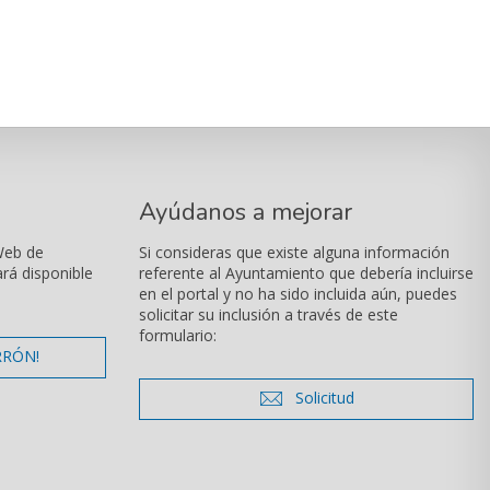
Ayúdanos a mejorar
Web de
Si consideras que existe alguna información
ará disponible
referente al Ayuntamiento que debería incluirse
en el portal y no ha sido incluida aún, puedes
solicitar su inclusión a través de este
formulario:
mentarios
RRÓN!
icono de sobre
Solicitud