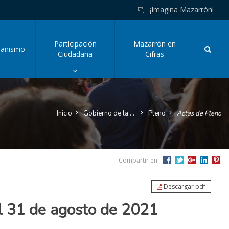
¡Imagina Mazarrón!
Participación
Mazarrón en
Busc
banismo
Click
Ciudadana
Cifras
o
pulsa
enter
para
tar
mostrar/ocultar
Inicio
Gobierno de la Ciudad
Pleno
Actas de Pleno
el
desplegable
de
esta
sección
Compartir en
y
acceder
a
Descargar pdf
sus
el 31 de agosto de 2021
sub-
secciones