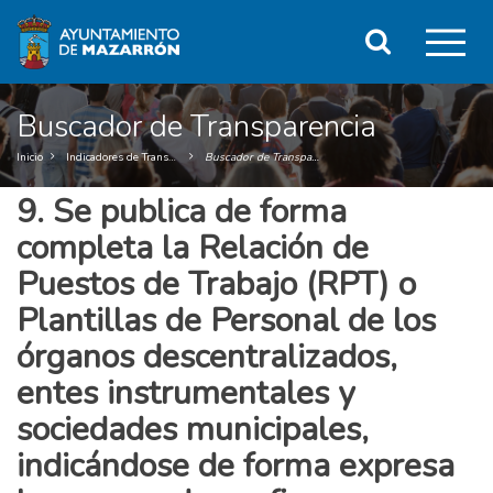
Ir
Clic
al
Buscar
contenido
o
principal
de
pul
la
Buscador de Transparencia
página
ent
Inicio
Indicadores de Transparencia
Buscador de Transparencia
par
9. Se publica de forma
mos
completa la Relación de
el
Puestos de Trabajo (RPT) o
me
Plantillas de Personal de los
pri
órganos descentralizados,
entes instrumentales y
sociedades municipales,
indicándose de forma expresa