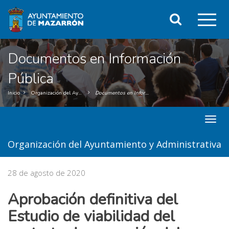
Ir
Clic
al
Buscar
contenido
o
principal
de
pul
la
Documentos en Información
página
ent
Pública
par
Inicio
Organización del Ayuntamiento y Administrativa
Documentos en Información Pública
mos
menu
el
title:
Menú
me
Organización del Ayuntamiento y Administrativa
secun
pri
|
navig
28 de agosto de 2020
Organ
del
Aprobación definitiva del
Ayun
y
Estudio de viabilidad del
Admin