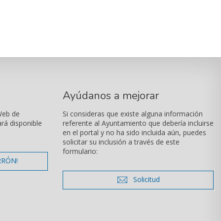
Ayúdanos a mejorar
Web de
Si consideras que existe alguna información
ará disponible
referente al Ayuntamiento que debería incluirse
en el portal y no ha sido incluida aún, puedes
solicitar su inclusión a través de este
formulario:
mentarios
RRÓN!
icono de sobre
Solicitud