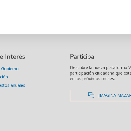
e Interés
Participa
Descubre la nueva plataforma 
 Gobierno
participación ciudadana que est
ción
en los próximos meses:
estos anuales
icono de co
¡IMAGINA MAZA