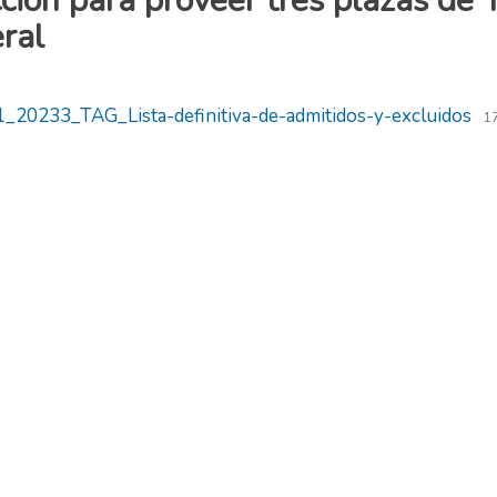
cción para proveer tres plazas de 
ral
20233_TAG_Lista-definitiva-de-admitidos-y-excluidos
17