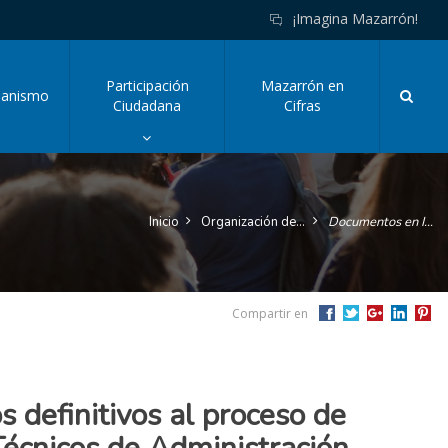
¡Imagina Mazarrón!
Participación
Mazarrón en
Busc
banismo
Click
Ciudadana
Cifras
o
pulsa
enter
para
tar
mostrar/ocultar
Inicio
Organización del Ayuntamiento y Administrativa
Documentos en Información Pública
el
desplegable
de
esta
sección
Compartir en
y
acceder
a
sus
sub-
s definitivos al proceso de
secciones